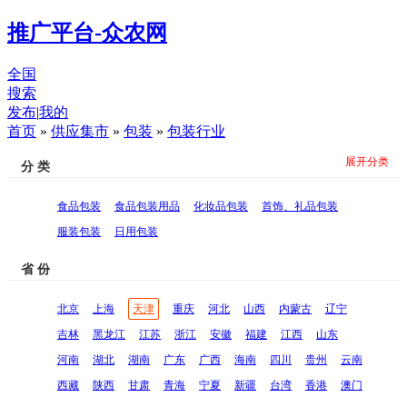
推广平台-众农网
全国
搜索
发布
|
我的
首页
»
供应集市
»
包装
»
包装行业
展开分类
分 类
食品包装
食品包装用品
化妆品包装
首饰、礼品包装
服装包装
日用包装
省 份
北京
上海
天津
重庆
河北
山西
内蒙古
辽宁
吉林
黑龙江
江苏
浙江
安徽
福建
江西
山东
河南
湖北
湖南
广东
广西
海南
四川
贵州
云南
西藏
陕西
甘肃
青海
宁夏
新疆
台湾
香港
澳门