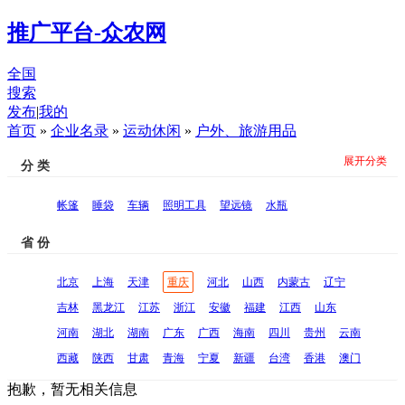
推广平台-众农网
全国
搜索
发布
|
我的
首页
»
企业名录
»
运动休闲
»
户外、旅游用品
展开分类
分 类
帐篷
睡袋
车辆
照明工具
望远镜
水瓶
省 份
北京
上海
天津
重庆
河北
山西
内蒙古
辽宁
吉林
黑龙江
江苏
浙江
安徽
福建
江西
山东
河南
湖北
湖南
广东
广西
海南
四川
贵州
云南
西藏
陕西
甘肃
青海
宁夏
新疆
台湾
香港
澳门
抱歉，暂无相关信息