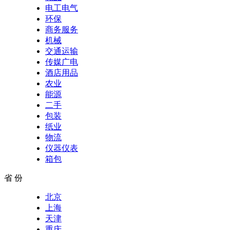
电工电气
环保
商务服务
机械
交通运输
传媒广电
酒店用品
农业
能源
二手
包装
纸业
物流
仪器仪表
箱包
省 份
北京
上海
天津
重庆