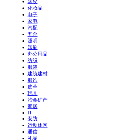
塑胶
化妆品
电子
家电
汽配
五金
照明
印刷
办公用品
纺织
服装
建筑建材
服饰
皮革
玩具
冶金矿产
家居
IT
安防
运动休闲
通信
礼品