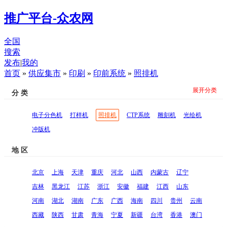
推广平台-众农网
全国
搜索
发布
|
我的
首页
»
供应集市
»
印刷
»
印前系统
»
照排机
展开分类
分 类
电子分色机
打样机
照排机
CTP系统
雕刻机
光绘机
冲版机
地 区
北京
上海
天津
重庆
河北
山西
内蒙古
辽宁
吉林
黑龙江
江苏
浙江
安徽
福建
江西
山东
河南
湖北
湖南
广东
广西
海南
四川
贵州
云南
西藏
陕西
甘肃
青海
宁夏
新疆
台湾
香港
澳门