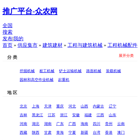
推广平台-众农网
全国
搜索
发布
|
我的
首页
»
供应集市
»
建筑建材
»
工程与建筑机械
»
工程机械配件
展开分类
分 类
挖掘机械
桩工机械
铲土运输机械
路面机械
装载机械
园林和高空作业机械
起重机
地 区
北京
上海
天津
重庆
河北
山西
内蒙古
辽宁
吉林
黑龙江
江苏
浙江
安徽
福建
江西
山东
河南
湖北
湖南
广东
广西
海南
四川
贵州
云南
西藏
陕西
甘肃
青海
宁夏
新疆
台湾
香港
澳门