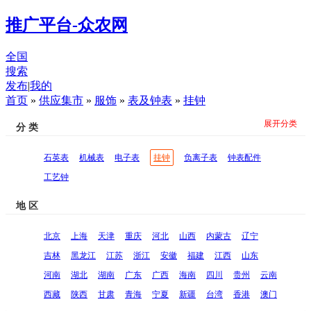
推广平台-众农网
全国
搜索
发布
|
我的
首页
»
供应集市
»
服饰
»
表及钟表
»
挂钟
展开分类
分 类
石英表
机械表
电子表
挂钟
负离子表
钟表配件
工艺钟
地 区
北京
上海
天津
重庆
河北
山西
内蒙古
辽宁
吉林
黑龙江
江苏
浙江
安徽
福建
江西
山东
河南
湖北
湖南
广东
广西
海南
四川
贵州
云南
西藏
陕西
甘肃
青海
宁夏
新疆
台湾
香港
澳门