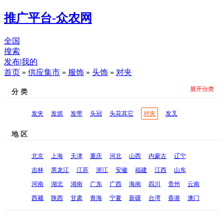
推广平台-众农网
全国
搜索
发布
|
我的
首页
»
供应集市
»
服饰
»
头饰
»
对夹
展开分类
分 类
发夹
发抓
发带
头冠
头花其它
对夹
发叉
地 区
北京
上海
天津
重庆
河北
山西
内蒙古
辽宁
吉林
黑龙江
江苏
浙江
安徽
福建
江西
山东
河南
湖北
湖南
广东
广西
海南
四川
贵州
云南
西藏
陕西
甘肃
青海
宁夏
新疆
台湾
香港
澳门