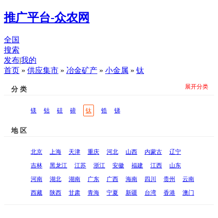
推广平台-众农网
全国
搜索
发布
|
我的
首页
»
供应集市
»
冶金矿产
»
小金属
»
钛
展开分类
分 类
镁
钴
硅
碲
钛
锆
锑
地 区
北京
上海
天津
重庆
河北
山西
内蒙古
辽宁
吉林
黑龙江
江苏
浙江
安徽
福建
江西
山东
河南
湖北
湖南
广东
广西
海南
四川
贵州
云南
西藏
陕西
甘肃
青海
宁夏
新疆
台湾
香港
澳门