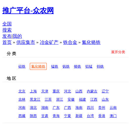
推广平台-众农网
全国
搜索
发布
|
我的
首页
»
供应集市
»
冶金矿产
»
铁合金
»
氮化铬铁
展开分类
分 类
硅铁
氮化铬铁
锰铁
钒铁
铬铁
铝锰
钨铁
地 区
北京
上海
天津
重庆
河北
山西
内蒙古
辽宁
吉林
黑龙江
江苏
浙江
安徽
福建
江西
山东
河南
湖北
湖南
广东
广西
海南
四川
贵州
云南
西藏
陕西
甘肃
青海
宁夏
新疆
台湾
香港
澳门