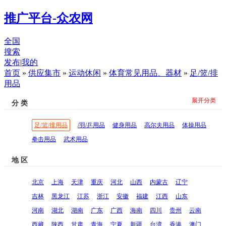
推广平台-众农网
全国
搜索
发布
|
我的
首页
»
供应集市
»
运动休闲
»
体育常见用品、器材
»
足/篮/排
用品
展开分类
分 类
足/篮/排用品
/羽/乒用品
健身用品
高尔夫用品
体操用品
拳击用品
武术用品
地 区
北京
上海
天津
重庆
河北
山西
内蒙古
辽宁
吉林
黑龙江
江苏
浙江
安徽
福建
江西
山东
河南
湖北
湖南
广东
广西
海南
四川
贵州
云南
西藏
陕西
甘肃
青海
宁夏
新疆
台湾
香港
澳门