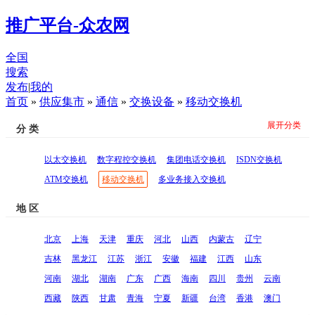
推广平台-众农网
全国
搜索
发布
|
我的
首页
»
供应集市
»
通信
»
交换设备
»
移动交换机
展开分类
分 类
以太交换机
数字程控交换机
集团电话交换机
ISDN交换机
ATM交换机
移动交换机
多业务接入交换机
地 区
北京
上海
天津
重庆
河北
山西
内蒙古
辽宁
吉林
黑龙江
江苏
浙江
安徽
福建
江西
山东
河南
湖北
湖南
广东
广西
海南
四川
贵州
云南
西藏
陕西
甘肃
青海
宁夏
新疆
台湾
香港
澳门