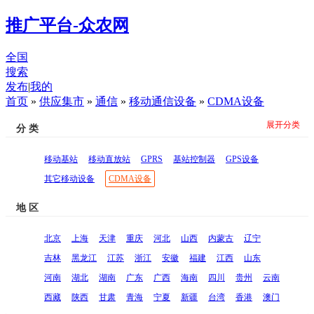
推广平台-众农网
全国
搜索
发布
|
我的
首页
»
供应集市
»
通信
»
移动通信设备
»
CDMA设备
展开分类
分 类
移动基站
移动直放站
GPRS
基站控制器
GPS设备
其它移动设备
CDMA设备
地 区
北京
上海
天津
重庆
河北
山西
内蒙古
辽宁
吉林
黑龙江
江苏
浙江
安徽
福建
江西
山东
河南
湖北
湖南
广东
广西
海南
四川
贵州
云南
西藏
陕西
甘肃
青海
宁夏
新疆
台湾
香港
澳门