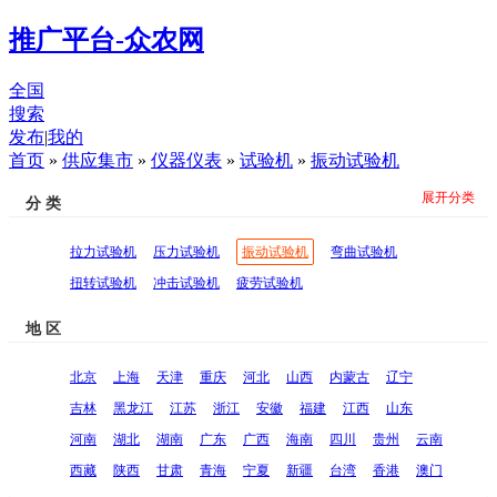
推广平台-众农网
全国
搜索
发布
|
我的
首页
»
供应集市
»
仪器仪表
»
试验机
»
振动试验机
展开分类
分 类
拉力试验机
压力试验机
振动试验机
弯曲试验机
扭转试验机
冲击试验机
疲劳试验机
地 区
北京
上海
天津
重庆
河北
山西
内蒙古
辽宁
吉林
黑龙江
江苏
浙江
安徽
福建
江西
山东
河南
湖北
湖南
广东
广西
海南
四川
贵州
云南
西藏
陕西
甘肃
青海
宁夏
新疆
台湾
香港
澳门