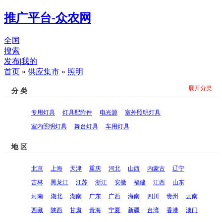
推广平台-众农网
全国
搜索
发布
|
我的
首页
»
供应集市
»
照明
展开分类
分 类
专用灯具
灯具配附件
电光源
室外照明灯具
室内照明灯具
舞台灯具
车用灯具
地 区
北京
上海
天津
重庆
河北
山西
内蒙古
辽宁
吉林
黑龙江
江苏
浙江
安徽
福建
江西
山东
河南
湖北
湖南
广东
广西
海南
四川
贵州
云南
西藏
陕西
甘肃
青海
宁夏
新疆
台湾
香港
澳门