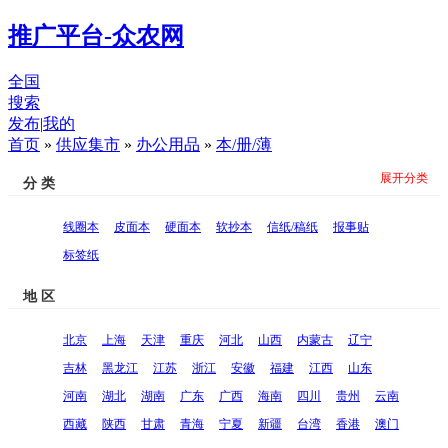
推广平台-众农网
全国
搜索
发布
|
我的
首页
»
供应集市
»
办公用品
»
本/册/薄
展开分类
分 类
线圈本
皮面本
硬面本
软抄本
信纸/稿纸
报事贴
标签纸
地 区
北京
上海
天津
重庆
河北
山西
内蒙古
辽宁
吉林
黑龙江
江苏
浙江
安徽
福建
江西
山东
河南
湖北
湖南
广东
广西
海南
四川
贵州
云南
西藏
陕西
甘肃
青海
宁夏
新疆
台湾
香港
澳门