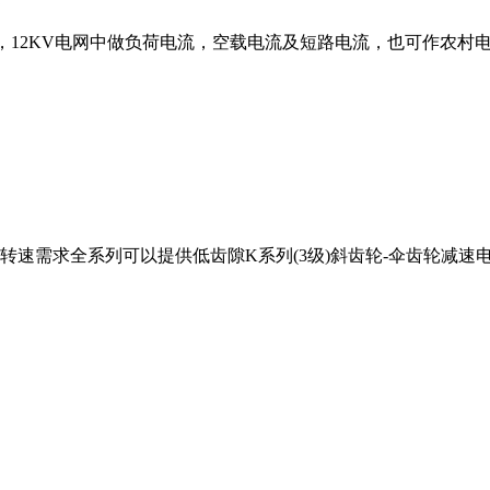
50Hz，12KV电网中做负荷电流，空载电流及短路电流，也可作农
速需求全系列可以提供低齿隙K系列(3级)斜齿轮-伞齿轮减速