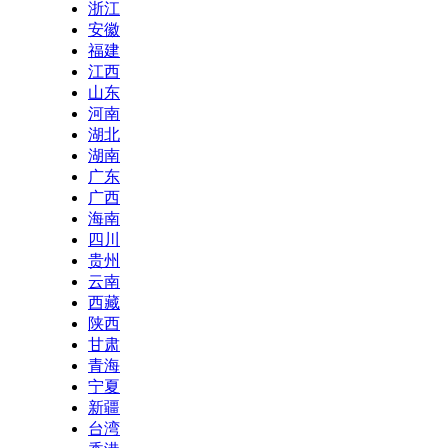
浙江
安徽
福建
江西
山东
河南
湖北
湖南
广东
广西
海南
四川
贵州
云南
西藏
陕西
甘肃
青海
宁夏
新疆
台湾