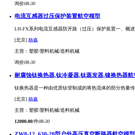
询价
08-30
电流互感器过压保护装置
航空模型
LH-FX系列电流互感器防开路（过压）保护装置一、概
[北京]
杨鑫
主营：塑胶/塑料机械/造料机械
询价
08-30
耐腐蚀钛换热器.钛冷凝器.钛蒸发器.镍换热器
航
钛换热器是一种由优质钛管制成的将热流体的部分热量传
[北京]
杨鑫
主营：塑胶/塑料机械/造料机械
12000.00
/件
08-30
ZW8-12_630-20型户外高压真空断路器
航空模型