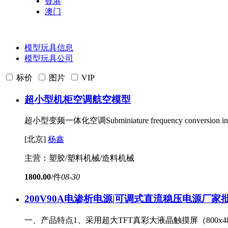
香港
澳门
模型玩具信息
模型玩具公司
标价
图片
VIP
超小型机柜空调
航空模型
超小型变频一体化空调Subminiature frequency conversio
[北京]
杨鑫
主营：塑胶/塑料机械/造料机械
1800.00
/件
08-30
200V90A电渗析电源|可调式直流稳压电源厂家
一、产品特点1、采用超大TFT真彩大液晶触摸屏（800