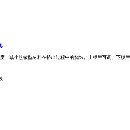
具
度上减小热敏型材料在挤出过程中的烧蚀。上模唇可调、下模唇可
头