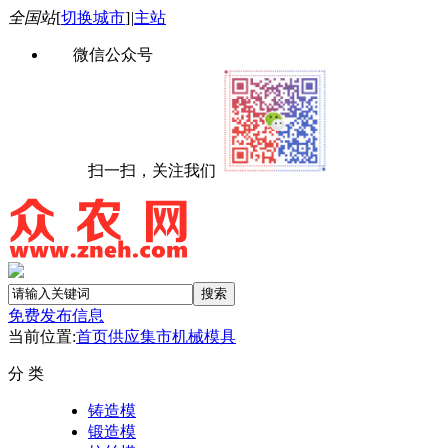
全国站
[
切换城市
]
|
主站
微信公众号
扫一扫，关注我们
免费发布信息
当前位置:
首页
供应集市
机械
模具
分 类
铸造模
锻造模