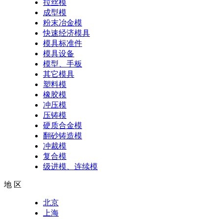
拉丝模
成型模
粉末冶金模
快速经济模具
模具标准件
模具设备
模型、手板
其它模具
塑料模
橡胶模
冲压模
压铸模
硬质合金模
翻砂铸造模
冲裁模
复合模
级进模、连续模
地 区
北京
上海