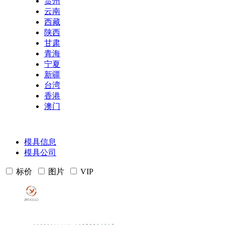
贵州
云南
西藏
陕西
甘肃
青海
宁夏
新疆
台湾
香港
澳门
模具信息
模具公司
标价
图片
VIP