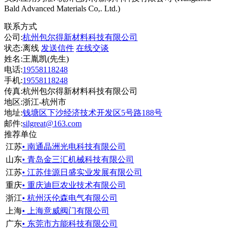
Bald Advanced Materials Co,. Ltd.)
联系方式
公司:
杭州包尔得新材料科技有限公司
状态:
离线
发送信件
在线交谈
姓名:王胤凯(先生)
电话:
19558118248
手机:
19558118248
传真:杭州包尔得新材料科技有限公司
地区:浙江-杭州市
地址:
钱塘区下沙经济技术开发区5号路188号
邮件:
silgreat@163.com
推荐单位
江苏
• 南通晶洲光电科技有限公司
山东
• 青岛金三汇机械科技有限公司
江苏
• 江苏佳源日盛实业发展有限公司
重庆
• 重庆迪巨农业技术有限公司
浙江
• 杭州沃伦森电气有限公司
上海
• 上海意威阀门有限公司
广东
• 东莞市方能科技有限公司