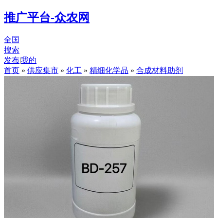
推广平台-众农网
全国
搜索
发布
|
我的
首页
»
供应集市
»
化工
»
精细化学品
»
合成材料助剂