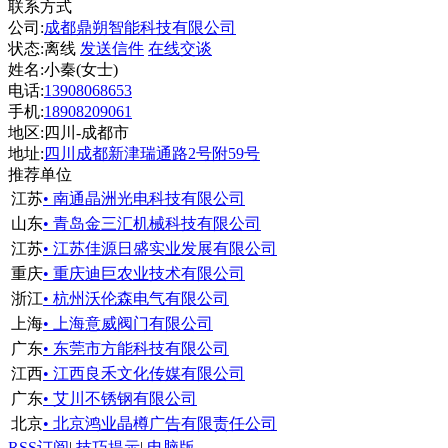
联系方式
公司:
成都鼎朔智能科技有限公司
状态:
离线
发送信件
在线交谈
姓名:小秦(女士)
电话:
13908068653
手机:
18908209061
地区:四川-成都市
地址:
四川成都新津瑞通路2号附59号
推荐单位
江苏
• 南通晶洲光电科技有限公司
山东
• 青岛金三汇机械科技有限公司
江苏
• 江苏佳源日盛实业发展有限公司
重庆
• 重庆迪巨农业技术有限公司
浙江
• 杭州沃伦森电气有限公司
上海
• 上海意威阀门有限公司
广东
• 东莞市方能科技有限公司
江西
• 江西良禾文化传媒有限公司
广东
• 艾川不锈钢有限公司
北京
• 北京鸿业晶樽广告有限责任公司
RSS订阅
|
技巧提示
|
电脑版