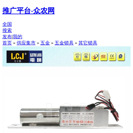
推广平台-众农网
全国
搜索
发布
|
我的
首页
»
供应集市
»
五金
»
五金锁具
»
其它锁具