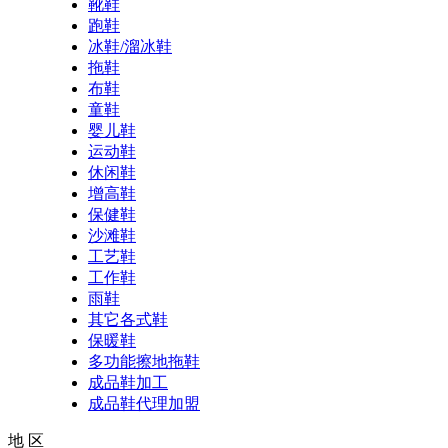
靴鞋
跑鞋
冰鞋/溜冰鞋
拖鞋
布鞋
童鞋
婴儿鞋
运动鞋
休闲鞋
增高鞋
保健鞋
沙滩鞋
工艺鞋
工作鞋
雨鞋
其它各式鞋
保暖鞋
多功能擦地拖鞋
成品鞋加工
成品鞋代理加盟
地 区