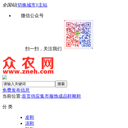
全国站
[
切换城市
]
|
主站
微信公众号
扫一扫，关注我们
免费发布信息
当前位置:
首页
供应集市
服饰
成品鞋
靴鞋
分 类
皮鞋
凉鞋