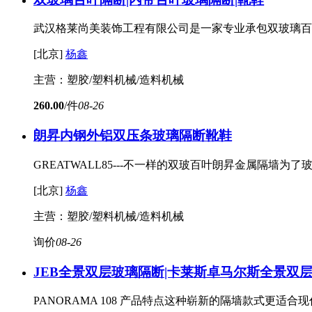
武汉格莱尚美装饰工程有限公司是一家专业承包双玻璃百
[北京]
杨鑫
主营：塑胶/塑料机械/造料机械
260.00
/件
08-26
朗昇内钢外铝双压条玻璃隔断
靴鞋
GREATWALL85---不一样的双玻百叶朗昇金属隔墙
[北京]
杨鑫
主营：塑胶/塑料机械/造料机械
询价
08-26
JEB全景双层玻璃隔断|卡莱斯卓马尔斯全景双
PANORAMA 108 产品特点这种崭新的隔墙款式更