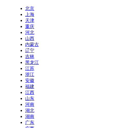
北京
上海
天津
重庆
河北
山西
内蒙古
辽宁
吉林
黑龙江
江苏
浙江
安徽
福建
江西
山东
河南
湖北
湖南
广东