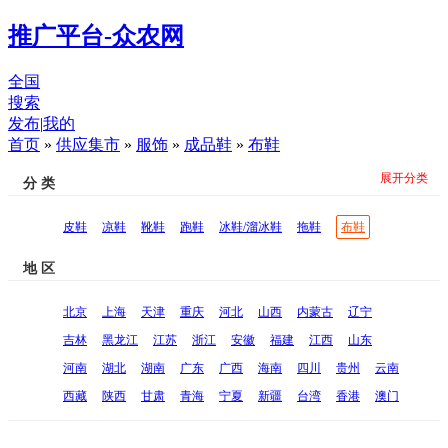
推广平台-众农网
全国
搜索
发布
|
我的
首页
»
供应集市
»
服饰
»
成品鞋
»
布鞋
展开分类
分 类
皮鞋
凉鞋
靴鞋
跑鞋
冰鞋/溜冰鞋
拖鞋
布鞋
地 区
北京
上海
天津
重庆
河北
山西
内蒙古
辽宁
吉林
黑龙江
江苏
浙江
安徽
福建
江西
山东
河南
湖北
湖南
广东
广西
海南
四川
贵州
云南
西藏
陕西
甘肃
青海
宁夏
新疆
台湾
香港
澳门