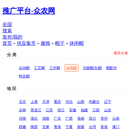
推广平台-众农网
全国
搜索
发布
|
我的
首页
»
供应集市
»
服饰
»
帽子
»
休闲帽
展开分类
分 类
运动帽
工艺帽
工作帽
休闲帽
功能帽/礼帽
帽配件
鸭舌帽
地 区
北京
上海
天津
重庆
河北
山西
内蒙古
辽宁
吉林
黑龙江
江苏
浙江
安徽
福建
江西
山东
河南
湖北
湖南
广东
广西
海南
四川
贵州
云南
西藏
陕西
甘肃
青海
宁夏
新疆
台湾
香港
澳门