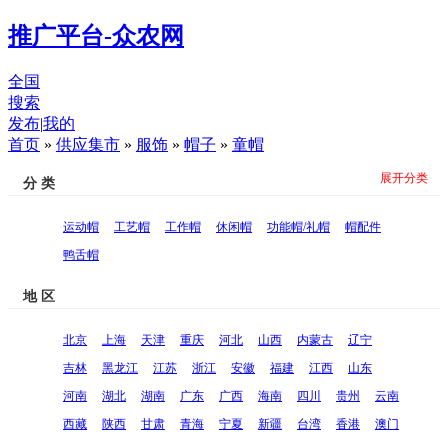
推广平台-众农网
全国
搜索
发布
|
我的
首页
»
供应集市
»
服饰
»
帽子
»
童帽
展开分类
分 类
运动帽
工艺帽
工作帽
休闲帽
功能帽/礼帽
帽配件
鸭舌帽
地 区
北京
上海
天津
重庆
河北
山西
内蒙古
辽宁
吉林
黑龙江
江苏
浙江
安徽
福建
江西
山东
河南
湖北
湖南
广东
广西
海南
四川
贵州
云南
西藏
陕西
甘肃
青海
宁夏
新疆
台湾
香港
澳门