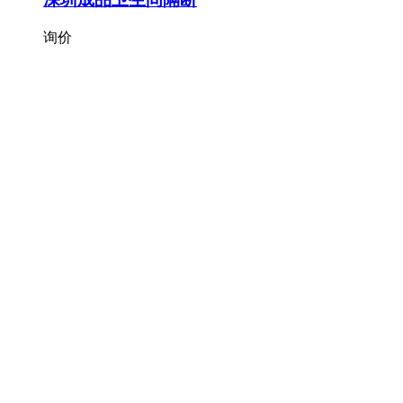
询价
2021-08-27
[全国]
北京华城埃特板无石棉硅酸钙板
询价
2021-08-27
[全国]
首页
频道
我的
更多
RSS订阅
|
技巧提示
|
电脑版