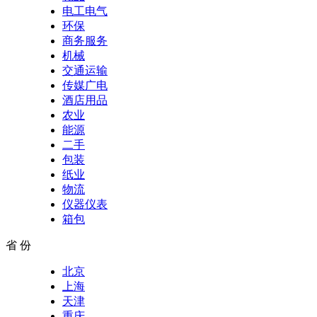
电工电气
环保
商务服务
机械
交通运输
传媒广电
酒店用品
农业
能源
二手
包装
纸业
物流
仪器仪表
箱包
省 份
北京
上海
天津
重庆