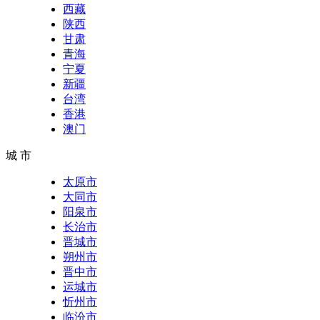
西藏
陕西
甘肃
青海
宁夏
新疆
台湾
香港
澳门
城 市
太原市
大同市
阳泉市
长治市
晋城市
朔州市
晋中市
运城市
忻州市
临汾市