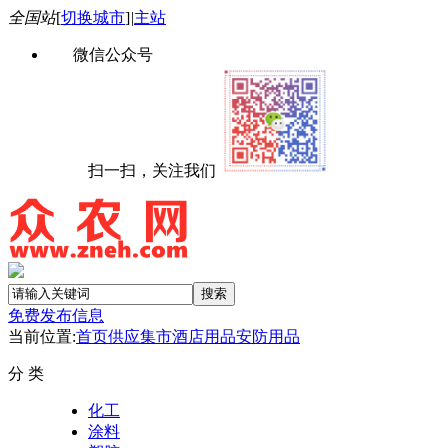
全国站
[
切换城市
]
|
主站
微信公众号
扫一扫，关注我们
免费发布信息
当前位置:
首页
供应集市
酒店用品
安防用品
分 类
化工
涂料