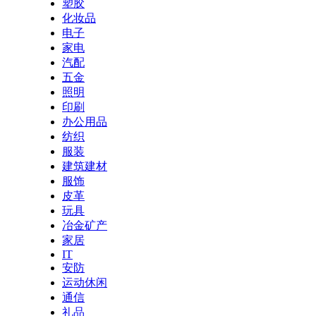
塑胶
化妆品
电子
家电
汽配
五金
照明
印刷
办公用品
纺织
服装
建筑建材
服饰
皮革
玩具
冶金矿产
家居
IT
安防
运动休闲
通信
礼品