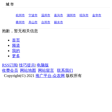
城 市
杭州市
宁波市
温州市
嘉兴市
湖州市
绍兴市
金华市
衢州市
舟山市
台州市
丽水市
抱歉，暂无相关信息
首页
频道
我的
更多
RSS订阅
|
技巧提示
|
电脑版
收费会员
网站地图
网站留言
联系我们
Copyright(©) 2021
推广平台-众农网
版权所有