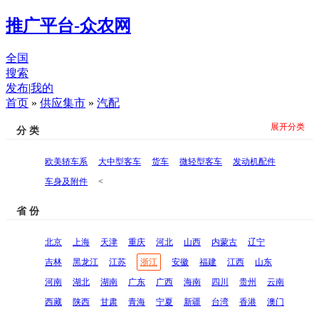
推广平台-众农网
全国
搜索
发布
|
我的
首页
»
供应集市
»
汽配
展开分类
分 类
欧美轿车系
大中型客车
货车
微轻型客车
发动机配件
车身及附件
<
省 份
北京
上海
天津
重庆
河北
山西
内蒙古
辽宁
吉林
黑龙江
江苏
浙江
安徽
福建
江西
山东
河南
湖北
湖南
广东
广西
海南
四川
贵州
云南
西藏
陕西
甘肃
青海
宁夏
新疆
台湾
香港
澳门